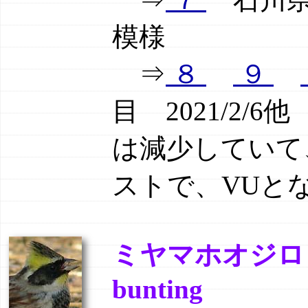
模様
⇒
８
９
目 2021/2
は減少していて
ストで、VUと
ミヤマホオジロ（深山
bunting