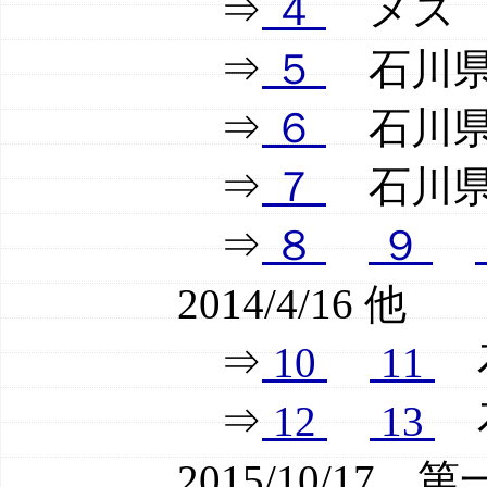
⇒
４
メス 
⇒
５
石川県舳
⇒
６
石川県輪
⇒
７
石川県輪
⇒
８
９
2014/4/16 他
⇒
10
11
石
⇒
12
13
石
2015/10/1