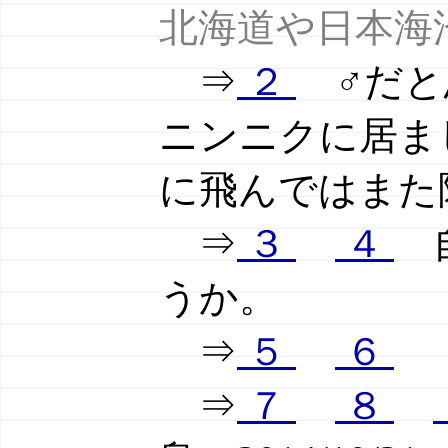
北海道や日本海
⇒
２
♂だと
ニンニクに居ま
に飛んではまた
⇒
３
４
自
うか。
⇒
５
６
⇒
７
８