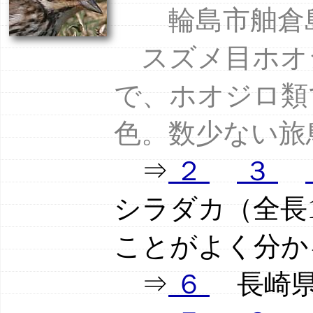
輪島市舳倉島 
スズメ目ホオ
で、ホオジロ類
色。数少ない旅
⇒
２
３
シラダカ（全長
ことがよく分か
⇒
６
長崎県雲