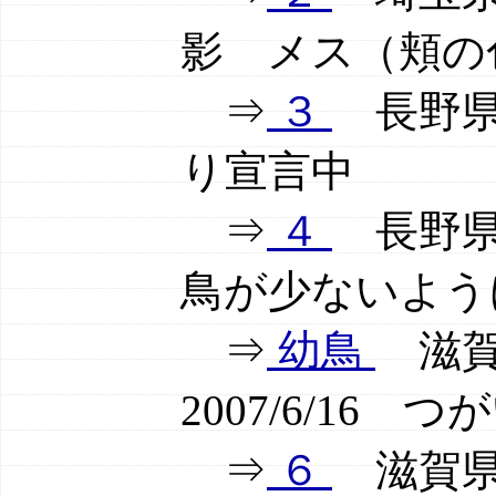
影 メス（頬
⇒
３
長野県上
り宣言中
⇒
４
長野県東
鳥が少ないよう
⇒
幼鳥
滋賀
2007/6/1
⇒
６
滋賀県伊