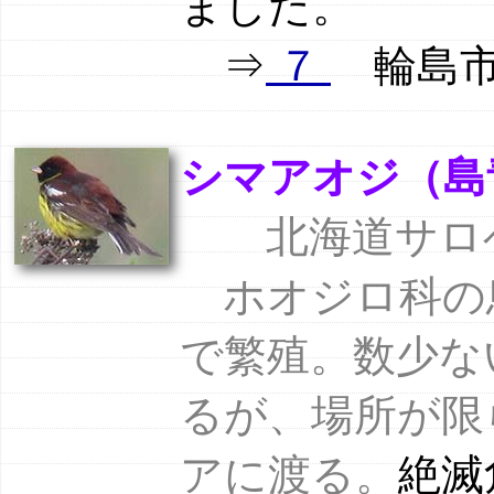
ました。
⇒
７
輪島市舳倉
シマアオジ（島青鵐） 
北海道サロベツ
ホオジロ科の
で繁殖。数少な
るが、場所が限
アに渡る。
絶滅