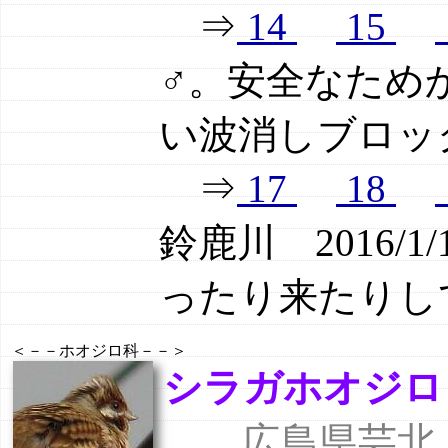
⇒
14
15
♂。安全なため
い波消しブロッ
⇒
17
18
鈴鹿川 2016/
ったり来たりし
＜－－ホオジロ科－－＞
シラガホオジロ（白
広島県芸北 八