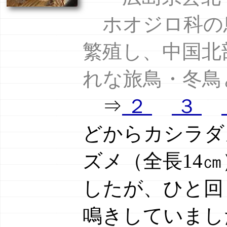
ホオジロ科の
繁殖し、中国北
れな旅鳥・冬鳥
⇒
２
３
どからカシラダ
ズメ（全長14
したが、ひと回
鳴きしていまし