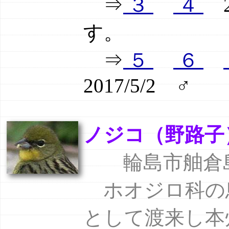
⇒
３
４
2
す。
⇒
５
６
2017/5/2 ♂
ノジコ（野路子） jap
輪島市舳倉島 
ホオジロ科の
として渡来し本