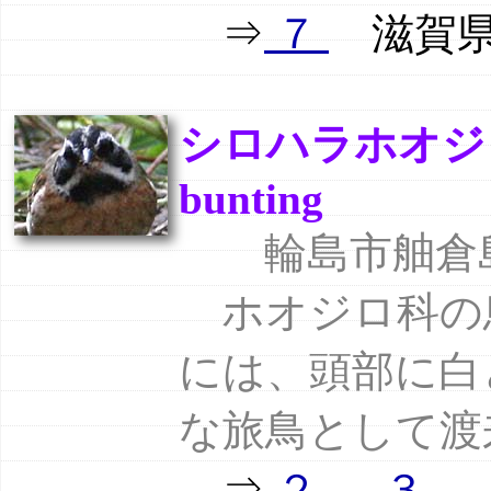
⇒
７
滋賀県伊
シロハラホオジロ（
bunting
輪島市舳倉島 
ホオジロ科の
には、頭部に白
な旅鳥として渡
⇒
２
３