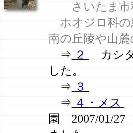
さいたま市秋ヶ
ホオジロ科の
南の丘陵や山麓
⇒
２
カシタ
した。
⇒
３
⇒
４・メス
園 2007/01