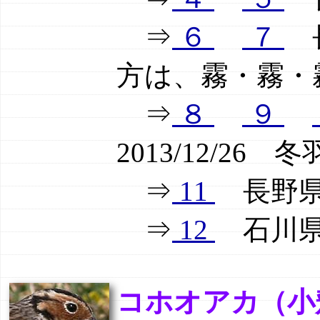
⇒
６
７
長
方は、霧・霧・
⇒
８
９
2013/12/26
⇒
11
長野県霧
⇒
12
石川県輪
コホオアカ（小頬赤）