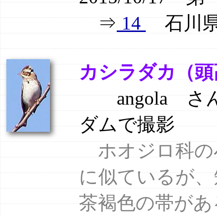
⇒
14
石川県輪
カシラダカ（頭高） 
angola さん
ダムで撮影
ホオジロ科の
に似ているが、
茶褐色の帯があ