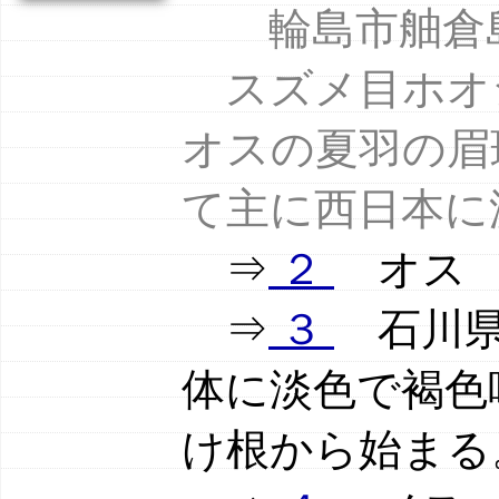
輪島市舳倉島 
スズメ目ホオ
オスの夏羽の眉
て主に西日本に
⇒
２
オス
⇒
３
石川県舳
体に淡色で褐色
け根から始まる