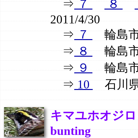
⇒
７
８
2011/4/30
⇒
７
輪島市舳
⇒
８
輪島市舳
⇒
９
輪島市舳
⇒
10
石川県輪
キマユホオジロ（黄
bunting