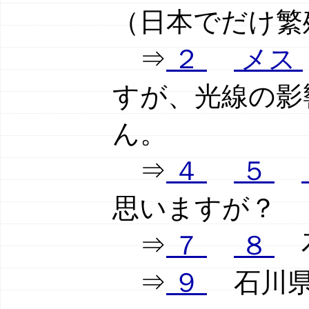
（日本でだけ繁
⇒
２
メス
すが、光線の影
ん。
⇒
４
５
思いますが？
⇒
７
８
石
⇒
９
石川県舳