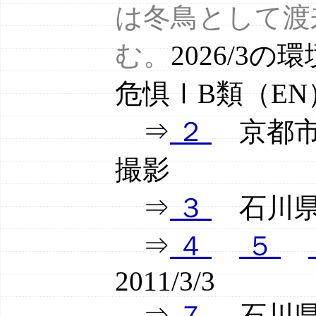
は冬鳥として渡
む。
2026/3
危惧ⅠB類（E
⇒
２
京都市京都
撮影
⇒
３
石川県輪
⇒
４
５
2011/3/3
⇒
７
石川県輪