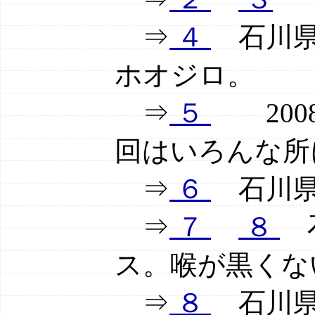
⇒
４
石川県舳
ホオジロ。
⇒
５
2008
回はいろんな所
⇒
６
石川県舳
⇒
７
８
石
ス。喉が黒くな
⇒
８
石川県輪