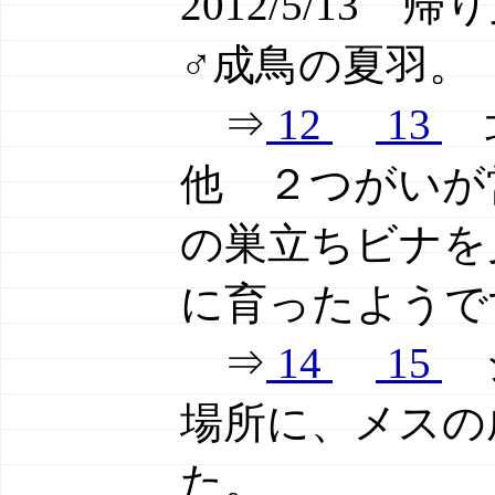
2012/5/1
♂成鳥の夏羽。
⇒
12
13
北
他 ２つがいが
の巣立ちビナを
に育ったようで
⇒
14
15
シ
場所に、メスの
た。