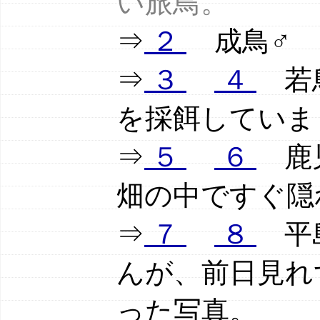
い旅鳥。
⇒
２
成鳥♂
⇒
３
４
若鳥
を採餌していま
⇒
５
６
鹿児
畑の中ですぐ隠
⇒
７
８
平島
んが、前日見れ
った写真。