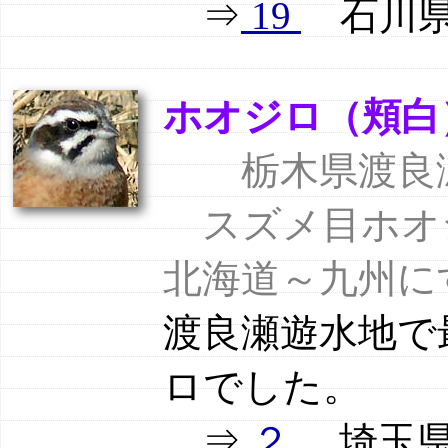
⇒
19
石川県舳倉
ホオジロ（頬白） si
栃木県渡良瀬遊
スズメ目ホオ
北海道～九州に
渡良瀬遊水地で
ロでした。
⇒
２
埼玉県北