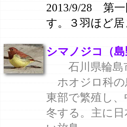
2013/9/2
す。３羽ほど居
シマノジコ（島野路子
石川県輪島市 
ホオジロ科の
東部で繁殖し、
冬する。主に日