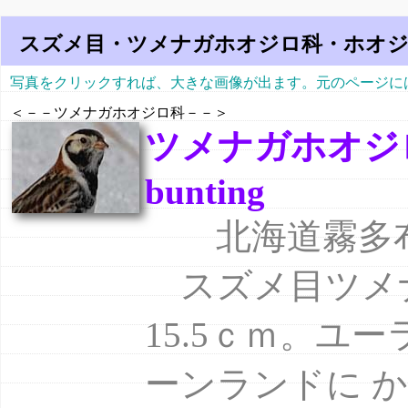
スズメ目・ツメナガホオジロ科・ホオ
写真をクリック
すれば、大きな画像が出ます。元のページに
＜－－ツメナガホオジロ科－－＞
ツメナガホオジロ
bunting
北海道霧多布 
スズメ目ツメ
15.5ｃｍ。ユ
ーンランドに 