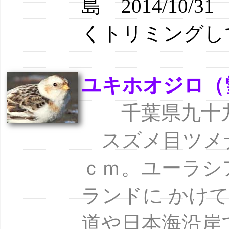
島 2014/10
くトリミングし
ユキホオジロ（雪頬
千葉県九十九里
スズメ目ツメ
ｃｍ。ユーラシ
ランドに かけ
道や日本海沿岸