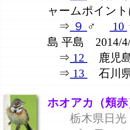
ャームポイント
⇒
９
♂
10
島 平島 2014/4/
⇒
12
鹿児島県
⇒
13
石川県輪
ホオアカ（頬赤） gr
栃木県日光・