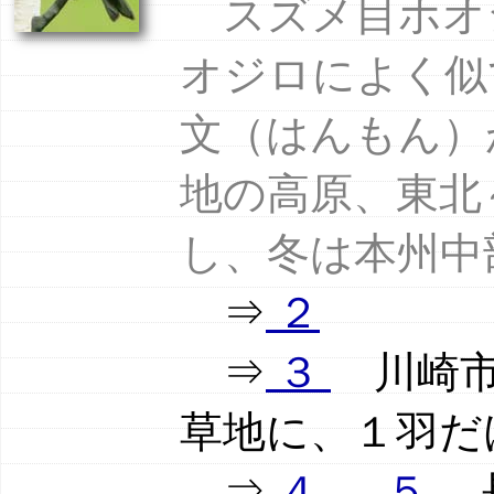
スズメ目ホオジ
オジロによく似
文（はんもん）
地の高原、東北
し、冬は本州中
⇒
２
⇒
３
川崎市多
草地に、１羽だ
⇒
４
５
長