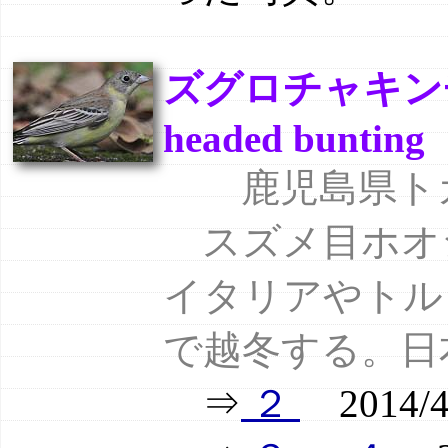
ズグロチャキンチ
headed bunting
鹿児島県トカ
スズメ目ホオジ
イタリアやトル
で越冬する。日
⇒
２
2014/