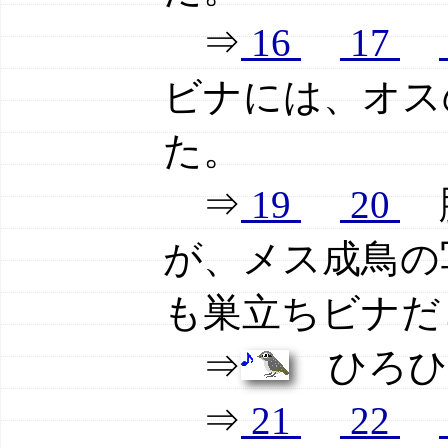
⇒
16
17
ビナには、オス
た。
⇒
19
20
胸
が、メス成鳥の写
も巣立ちビナだ
⇒
ひろひ
⇒
21
22